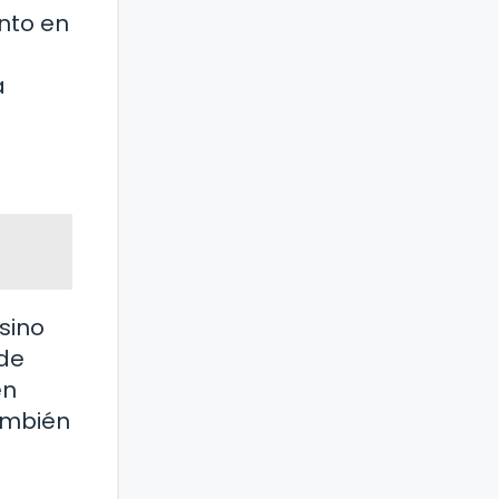
nto en
a
sino
 de
en
también