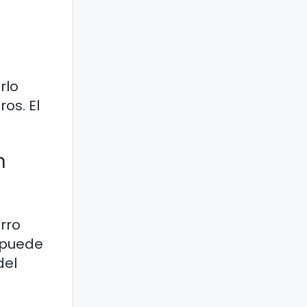
rlo
os. El
n
rro
n puede
del