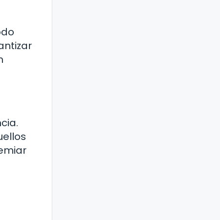
odo
antizar
n
cia.
uellos
remiar