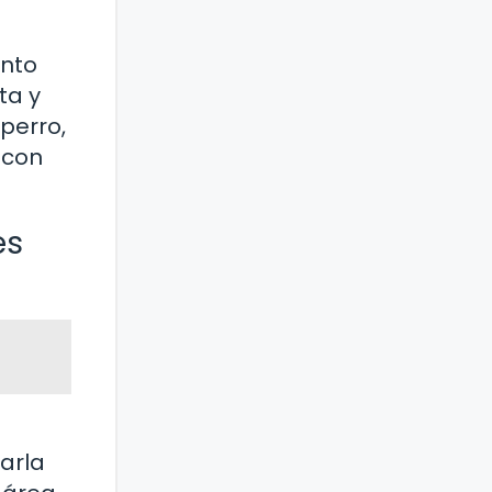
ento
ta y
perro,
 con
es
arla