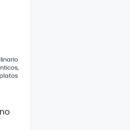
linario
nticos,
 platos
ino