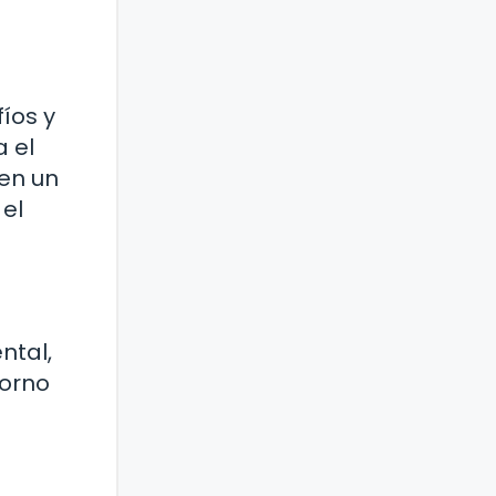
íos y
a el
en un
 el
ntal,
torno