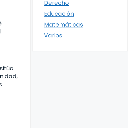
Derecho
l
Educación
é
Matemáticas
l
Varios
sitúa
unidad,
s