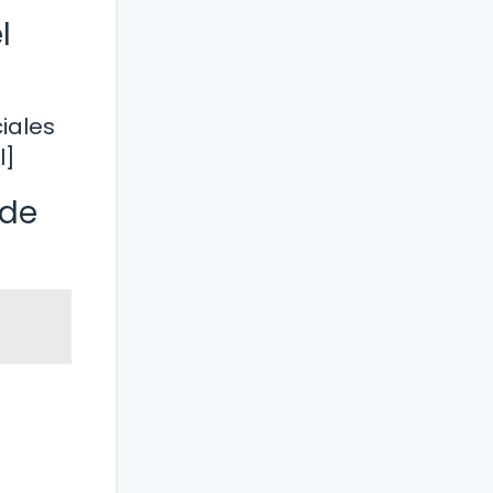
l
ciales
l]
 de
a