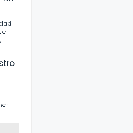
edad
de
,
stro
ner