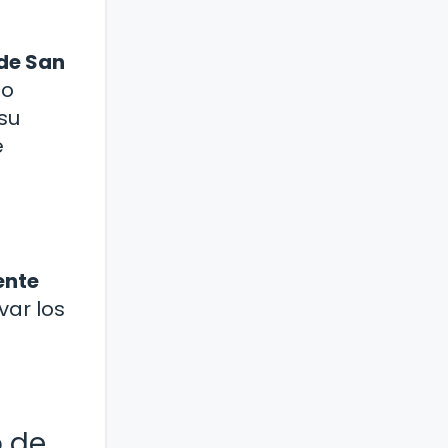
 de San
mo
 su
e
ente
var los
o de