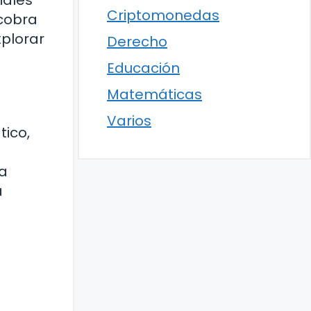
iales
Criptomonedas
cobra
xplorar
Derecho
Educación
Matemáticas
Varios
tico,
la
a