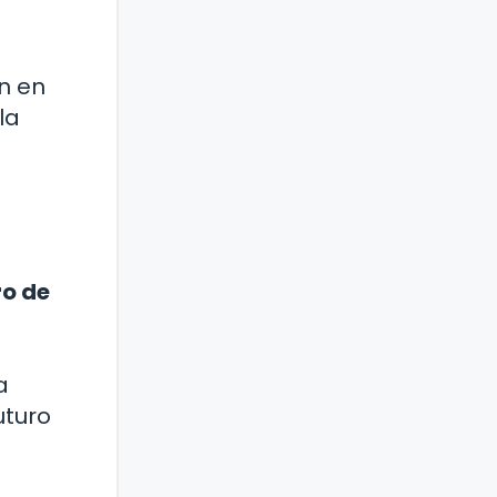
n en
la
ro de
a
uturo