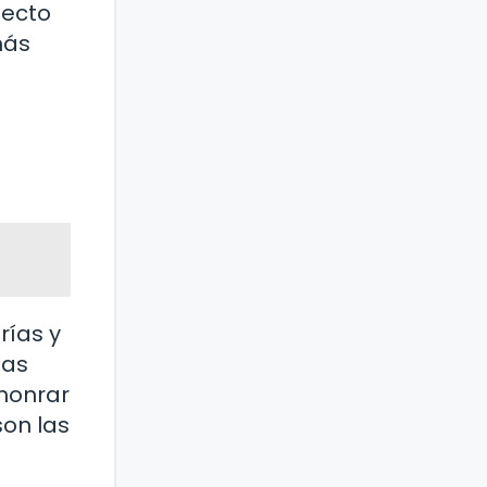
pecto
más
rías y
las
 honrar
son las