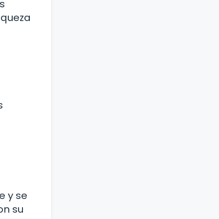
os
riqueza
s
a
e y se
on su