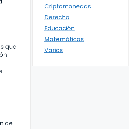
a
Criptomonedas
Derecho
Educación
Matemáticas
as que
Varios
ión
or
ón de