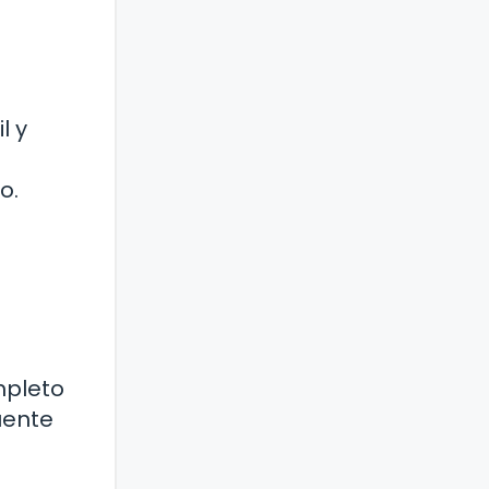
l y
o.
mpleto
uente