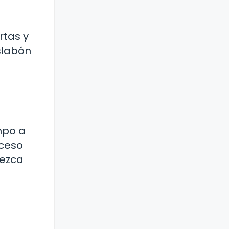
rtas y
slabón
empo a
oceso
uezca