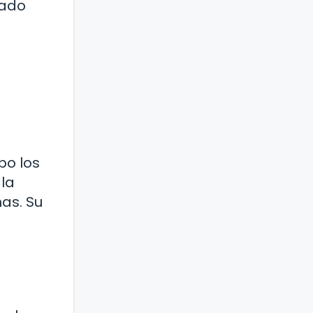
vado
bo los
 la
as. Su