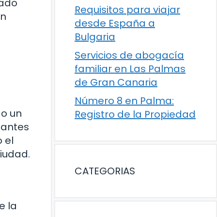
uado
Requisitos para viajar
un
desde España a
Bulgaria
Servicios de abogacía
familiar en Las Palmas
de Gran Canaria
Número 8 en Palma:
do un
Registro de la Propiedad
tantes
 el
iudad.
CATEGORIAS
e la