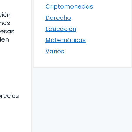
Criptomonedas
ción
Derecho
imas
Educación
resas
den
Matemáticas
Varios
precios