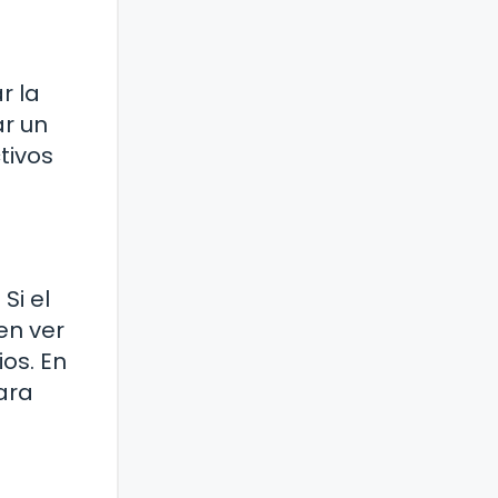
r la
ar un
tivos
Si el
en ver
os. En
ara