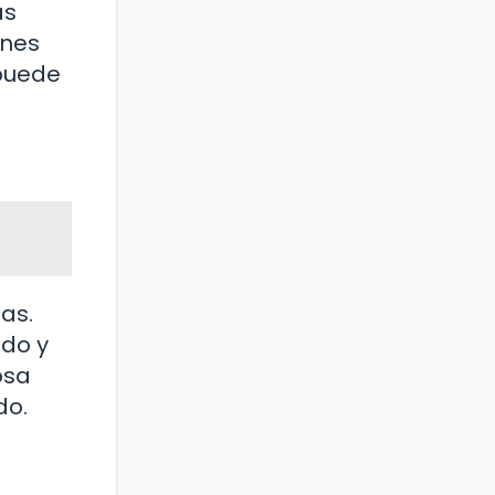
as
ones
 puede
as.
ado y
osa
do.