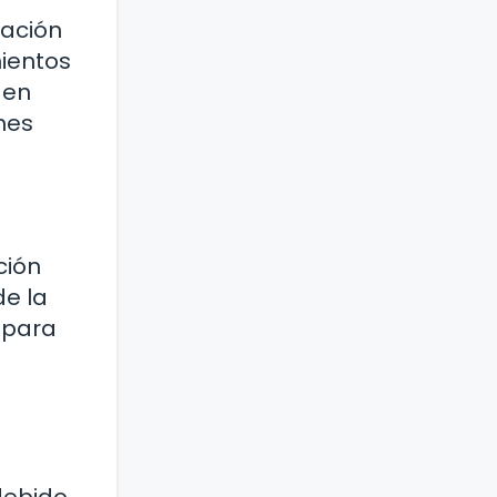
gación
ientos
den
ones
ción
de la
 para
debido