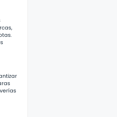
s
rcas,
otas.
os
antizar
aras
averías