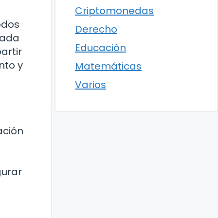
Criptomonedas
odos
Derecho
cada
Educación
artir
nto y
Matemáticas
Varios
ación
gurar