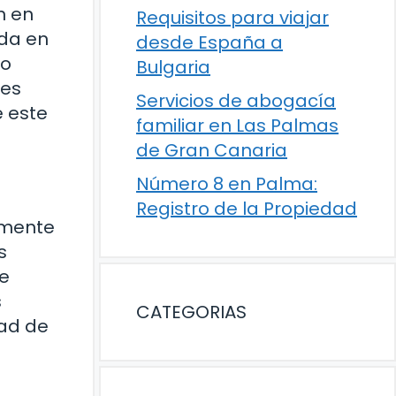
n en
Requisitos para viajar
ada en
desde España a
ro
Bulgaria
 es
Servicios de abogacía
e este
familiar en Las Palmas
de Gran Canaria
Número 8 en Palma:
Registro de la Propiedad
lmente
s
de
s
CATEGORIAS
dad de