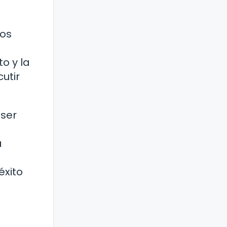
ios
o y la
utir
 ser
a
éxito