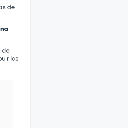
as de
ina
o de
uir los