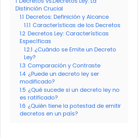
1
Decretos vs.Decretos Ley: La
Distinción Crucial
1.1
Decretos: Definición y Alcance
1.1.1
Características de los Decretos
1.2
Decretos Ley: Características
Específicas
1.2.1
¿Cuándo se Emite un Decreto
Ley?
1.3
Comparación y Contraste
1.4
¿Puede un decreto ley ser
modificado?
1.5
¿Qué sucede si un decreto ley no
es ratificado?
1.6
¿Quién tiene la potestad de emitir
decretos en un país?