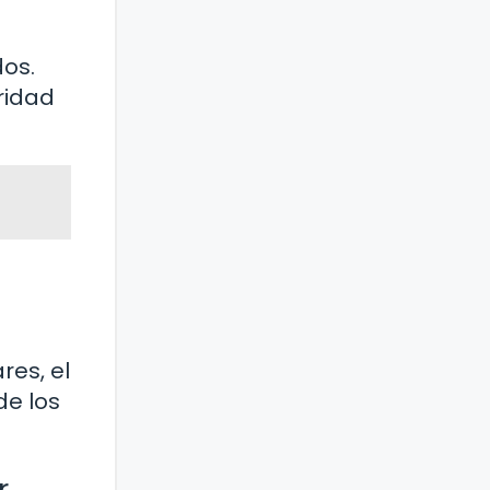
dos.
ridad
es, el
de los