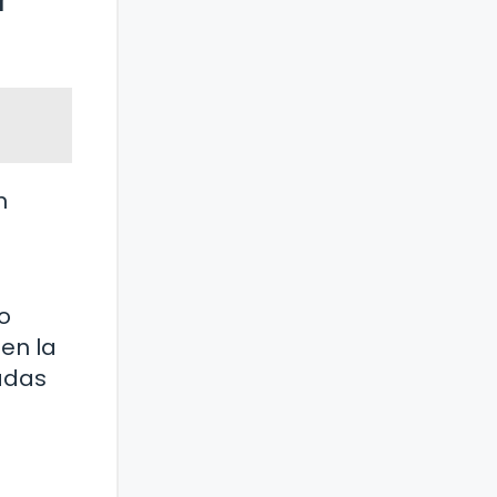
r
n
o
en la
adas