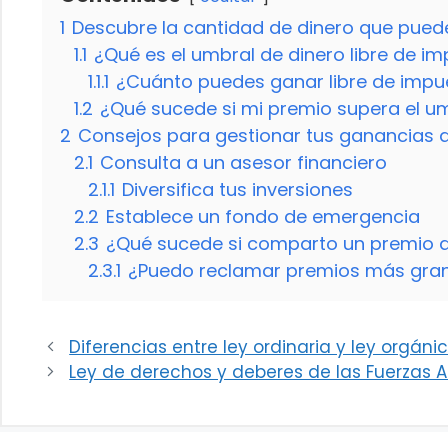
1
Descubre la cantidad de dinero que puede
1.1
¿Qué es el umbral de dinero libre de im
1.1.1
¿Cuánto puedes ganar libre de impue
1.2
¿Qué sucede si mi premio supera el um
2
Consejos para gestionar tus ganancias d
2.1
Consulta a un asesor financiero
2.1.1
Diversifica tus inversiones
2.2
Establece un fondo de emergencia
2.3
¿Qué sucede si comparto un premio d
2.3.1
¿Puedo reclamar premios más gran
Diferencias entre ley ordinaria y ley orgán
Ley de derechos y deberes de las Fuerzas