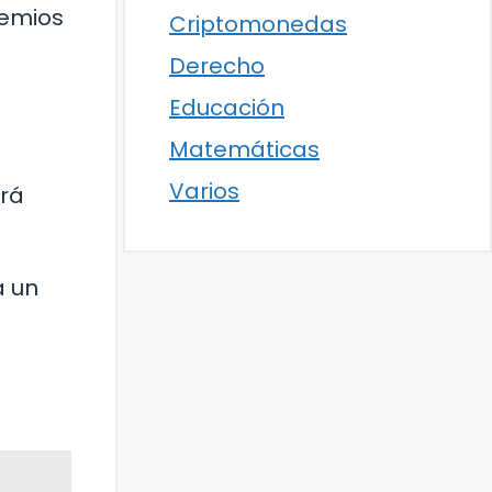
remios
Criptomonedas
Derecho
e
Educación
Matemáticas
Varios
ará
l
a un
a