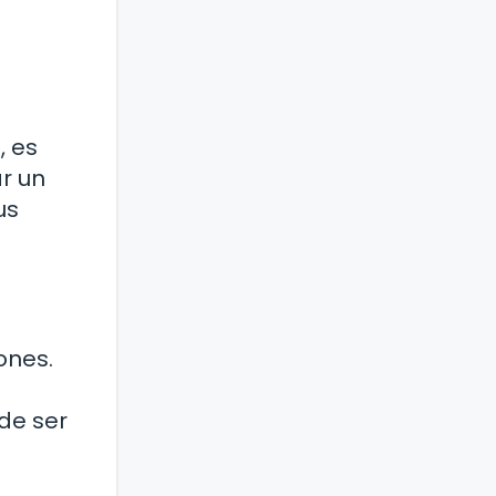
, es
r un
us
ones.
de ser