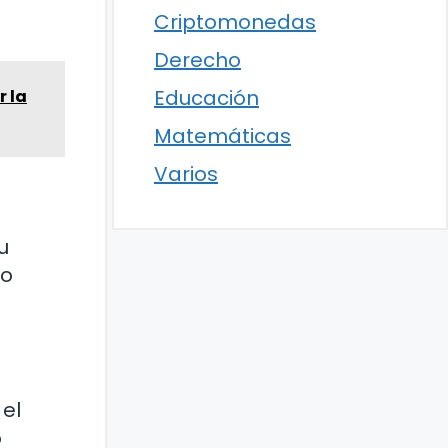
Criptomonedas
Derecho
Educación
r la
Matemáticas
Varios
u
lo
 el
o