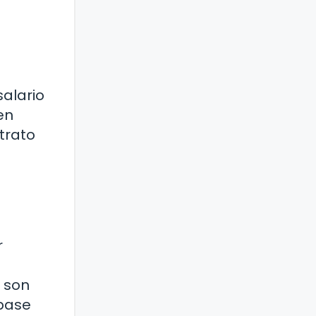
alario
en
trato
r
 son
 base