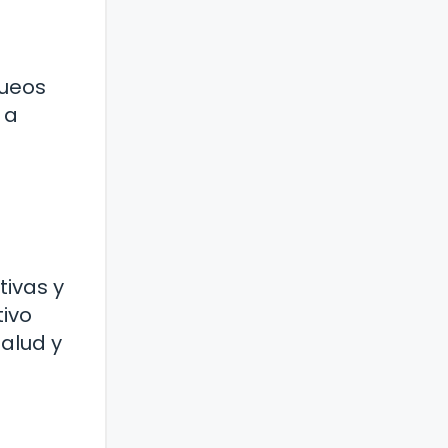
queos
 a
ivas y
tivo
salud y