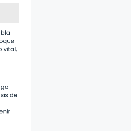
ebla
foque
vital,
rgo
sis de
enir