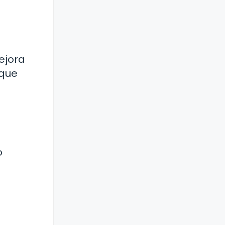
ejora
 que
o