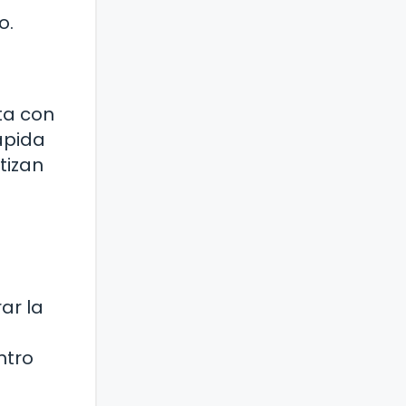
o.
ta con
rápida
tizan
ar la
ntro