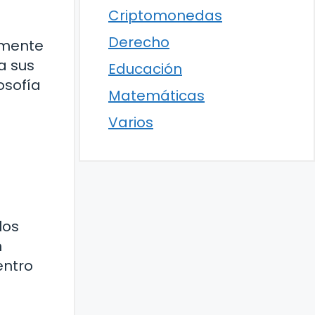
Criptomonedas
Derecho
amente
a sus
Educación
osofía
Matemáticas
Varios
los
n
entro