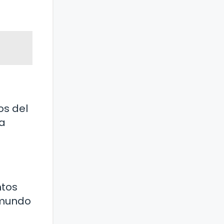
os del
ra
ntos
 mundo