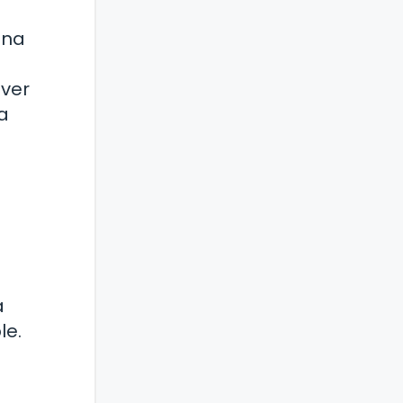
una
lver
a
a
le.