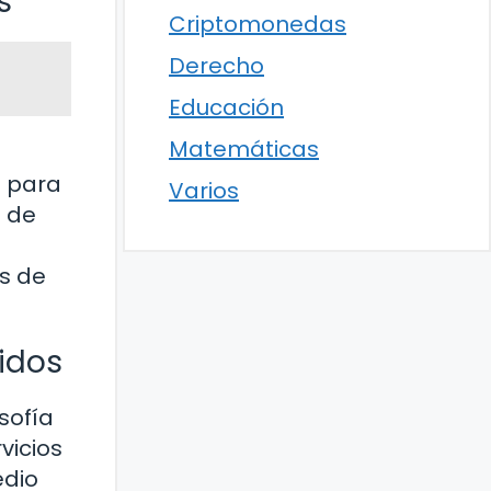
s
Criptomonedas
Derecho
Educación
Matemáticas
s para
Varios
s de
s de
idos
sofía
vicios
edio