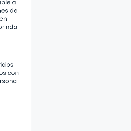
ble al
nes de
den
brinda
icios
os con
ersona